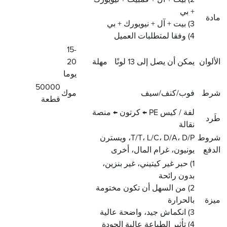
+ بي
مادة
3) بيت + آل + نيويورك + بي
4) وفقا لمتطلبات العميل
15-
الألوان
يمكن أن يصل إلى 13 لونًا
مهلة
20
يوما
50000
شرط
فوب/كنف/سيف
موك
قطعة
لفة / كيس PE ← كرتون ← منصة
طَرد
نقالة
شروط
T/T، L/C، D/A، D/P، ويسترن
الدفع
يونيون، غرام المال، أخرى
1) حبر غير كيتيني، غير بنزين،
بدون رائحة
2) من السهل أن تكون مختومة
ميزة
بالحرارة
3) انكماش جيد، واضحة عالية
4) تأثير الطباعة عالية الجودة