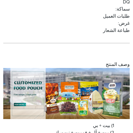
DQ
سماكة:
طلبات العميل
غرض:
طباعة الشعار
وصف المنتج
1) بيت + بي
2) بيت + آل + فمبيت + نيويورك