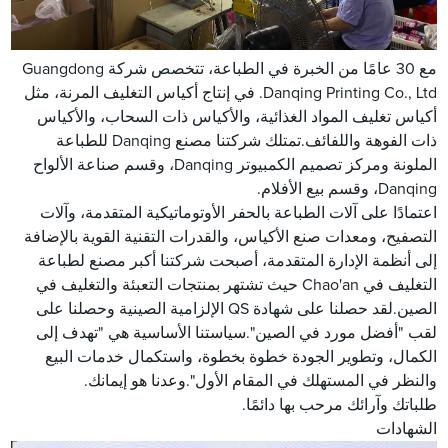
مع 30 عامًا من الخبرة في الطباعة، تتخصص شركة Guangdong
Danqing Printing Co., Ltd. في إنتاج أكياس التغليف المرنة، مثل
أكياس تغليف المواد الغذائية، والأكياس ذات السحاب، والأكياس
ذات الفوهة واللفائف.تمتلك شركتنا مصنع Danqing للطباعة
الملونة ومركز تصميم الكمبيوتر Danqing، وقسم صناعة الألواح
Danqing، وقسم بيع الأفلام.
اعتمادًا على آلات الطباعة بالحفر الأوتوماتيكية المتقدمة، وآلات
التصفيح، ومعدات صنع الأكياس، والقدرات التقنية القوية بالإضافة
إلى أنظمة الإدارة المتقدمة، أصبحت شركتنا أكبر مصنع لطباعة
التغليف في Chao'an حيث تشتهر بمنتجات التعبئة والتغليف في
الصين.لقد حصلنا على شهادة QS الإلزامية الصينية وحصلنا على
لقب "أفضل مورد في الصين".سياستنا الأساسية هي "تهدف إلى
الكمال، وتطوير الجودة خطوة بخطوة، واستكمال خدمات البيع
والنظر في المستهلك في المقام الأول".وعدنا هو إيمانك.
طلباتك وآرائك مرحب بها دائمًا.
الشهادات