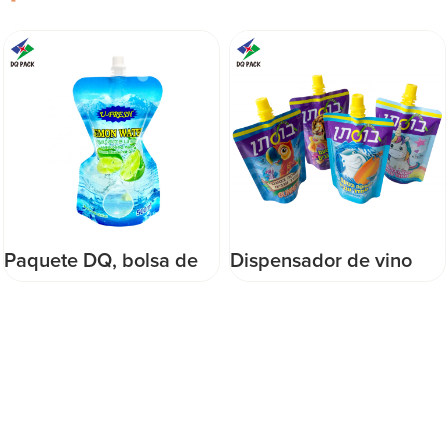
Dispensador de vino
China DQ PACK rollo de
con boquilla y logotipo
película de plástico
personalizado de alta
flexible impreso
calidad, nueva bolsa de
personalizado para
vino navideña para vino
stock de envasado de
tinto, jugo, agua y
alimentos
envasado de leche