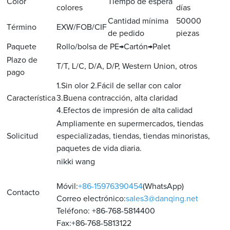
Color
Tiempo de espera
colores
días
Cantidad mínima
50000
Término
EXW/FOB/CIF
de pedido
piezas
Paquete
Rollo/bolsa de PE→Cartón→Palet
Plazo de
T/T, L/C, D/A, D/P, Western Union, otros
pago
1.Sin olor 2.Fácil de sellar con calor
Característica
3.Buena contracción, alta claridad
4.Efectos de impresión de alta calidad
Ampliamente en supermercados, tiendas
Solicitud
especializadas, tiendas, tiendas minoristas,
paquetes de vida diaria.
nikki wang
Móvil:
+86-15976390454
(WhatsApp)
Contacto
Correo electrónico:
sales3@danqing.net
Teléfono: +86-768-5814400
Fax:+86-768-5813122