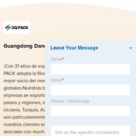
Guangdong Danqing Impresión Co., Ltd.
:Con 31 años de experiencia en el campo del embalaje, DQ
PACK adopta la filosofía de esforzarse por convertirse en el
mejor socio del mercado local para clientes y proveedores
globales.Nuestras bolsas stand-up y películas en rollo
impresas se exportan a más de 1200 clientes de más de 140
países y regiones, incluidos EE. UU., Reino Unido, México,
Ucrania, Turquía, Australia, Camerún, Libia, Pakistán, etc., y
son particularmente apreciadas y Altamente confiable por
nuestros clientes en todo el mundo.También nos hemos
asociado con muchos fabricantes de bebidas de renombre