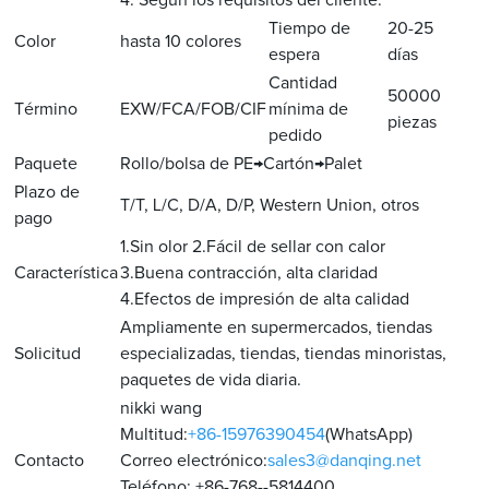
4. Según los requisitos del cliente.
Tiempo de
20-25
Color
hasta 10 colores
espera
días
Cantidad
50000
Término
EXW/FCA/FOB/CIF
mínima de
piezas
pedido
Paquete
Rollo/bolsa de PE→Cartón→Palet
Plazo de
T/T, L/C, D/A, D/P, Western Union, otros
pago
1.Sin olor 2.Fácil de sellar con calor
Característica
3.Buena contracción, alta claridad
4.Efectos de impresión de alta calidad
Ampliamente en supermercados, tiendas
Solicitud
especializadas, tiendas, tiendas minoristas,
paquetes de vida diaria.
nikki wang
Multitud:
+86-15976390454
(WhatsApp)
Contacto
Correo electrónico:
sales3@danqing.net
Teléfono: +86-768--5814400