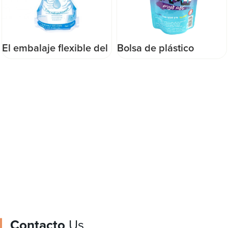
Bolsa de plástico
La aduana del
líquido para jugo con
PAQUETE de DQ
pico
imprimió la película
colorida de
empaquetado del rollo
de película de la
película del Pvc
Contacto
Us