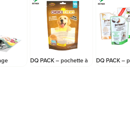
DQ PACK – pochette à
DQ PACK – pochette de
fermeture éclair à haute
buse de shampoing
étanchéité, sac
pour animaux de
d'emballage
compagnie, imprimé
alimentaire pour
personnalisé, sac à bec
animaux
debout NY
domestiques/PE avec
trou d'avion