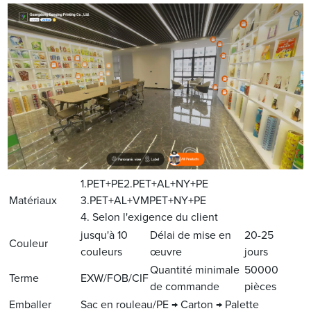
1.PET+PE2.PET+AL+NY+PE
Matériaux
3.PET+AL+VMPET+NY+PE
4. Selon l'exigence du client
jusqu'à 10
Délai de mise en
20-25
Couleur
couleurs
œuvre
jours
Quantité minimale
50000
Terme
EXW/FOB/CIF
de commande
pièces
Emballer
Sac en rouleau/PE → Carton → Palette