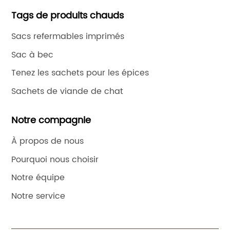
nombreux fabricants de boissons de renommée
Tags de produits chauds
mondiale pour développer des solutions d'emballage
flexibles.En tant que leader de l'emballage flexible et
Sacs refermables imprimés
exportateur indépendant directement sur le marché
Sac à bec
local de l'impression, DQ PACK a ouvert des
succursales respectivement en Malaisie et à Hong
Tenez les sachets pour les épices
Kong.
Sachets de viande de chat
Notre compagnie
À propos de nous
Pourquoi nous choisir
Notre équipe
Notre service