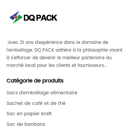
:Avec 31 ans d'expérience dans le domaine de
l'emballage, DQ PACK adhère à la philosophie visant
à s'efforcer de devenir le meilleur partenaire du
marché local pour les clients et fournisseurs
mondiaux.Nos sachets stand-up et nos films
Catégorie de produits
imprimés en rouleaux sont exportés vers plus de
1 200 clients dans plus de 140 pays et régions, dont
Sacs d'emballage alimentaire
les États-Unis, le Royaume-Uni, le Mexique, l'Ukraine,
Sachet de café et de thé
la Turquie, l'Australie, le Cameroun, la Libye, le
Pakistan, etc., et sont particulièrement appréciés et
Sac en papier kraft
hautement fiable par nos clients du monde
Sac de bonbons
entier.Nous avons également collaboré avec de