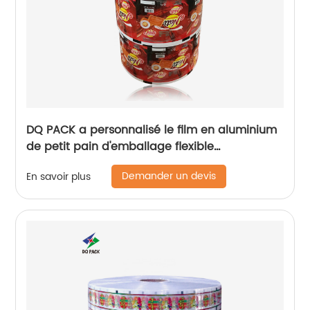
DQ PACK a personnalisé le film en aluminium
de petit pain d'emballage flexible
d'impression pour le stock de paquet de
Demander un devis
En savoir plus
nourriture