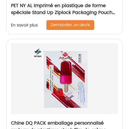
PET NY AL Imprimé en plastique de forme
spéciale Stand Up Ziplock Packaging Pouch
Sac avec fermeture à glissière pour
Demander un devis
En savoir plus
l'emballage automatique des collations
alimentaires
Chine DQ PACK emballage personnalisé