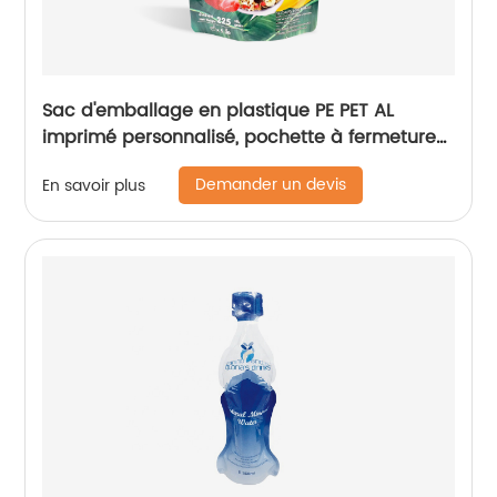
Sac d'emballage en plastique PE PET AL
imprimé personnalisé, pochette à fermeture
éclair, avec fermeture éclair pour l'emballage
Demander un devis
En savoir plus
de céréales granola, d'avoine et de noix