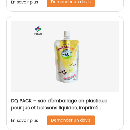
Demander un devis
En savoir plus
l'oignon
DQ PACK – sac d'emballage en plastique
pour jus et boissons liquides, imprimé
personnalisé, sac à bec debout, sac à buse
Demander un devis
En savoir plus
d'aspiration