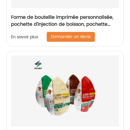
Forme de bouteille imprimée personnalisée,
pochette d'injection de boisson, pochette
d'emballage d'eau en plastique, pochette
Demander un devis
En savoir plus
alimentaire