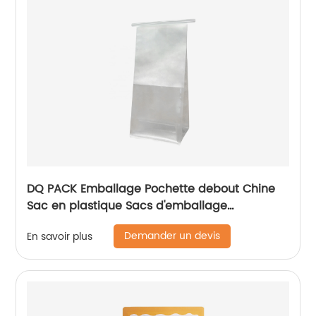
DQ PACK Emballage Pochette debout Chine
Sac en plastique Sacs d'emballage
alimentaire à fermeture éclair refermables en
Demander un devis
En savoir plus
usine avec sac d'emballage à fenêtre
transparente