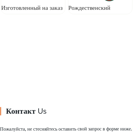
Изготовленный на заказ
Рождественский
автоматический
подарочный
полиэтиленовый пакет,
упаковочный пакет для
чипсы для мороженого,
упаковки конфет,
упаковочная пленка для
носков, полиэтиленовый
кулинарного масла,
пакет в форме
пленка в рулоне
Контакт
Us
Пожалуйста, не стесняйтесь оставить свой запрос в форме ниже.