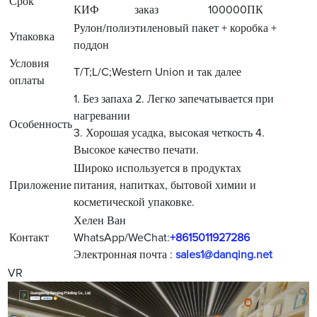
Срок
КИФ
заказ
100000ПК
Рулон/полиэтиленовый пакет + коробка +
Упаковка
поддон
Условия
T/T;L/C;Western Union и так далее
оплаты
1. Без запаха 2. Легко запечатывается при
нагревании
Особенность
3. Хорошая усадка, высокая четкость 4.
Высокое качество печати.
Широко используется в продуктах
Приложение
питания, напитках, бытовой химии и
косметической упаковке.
Хелен Ван
Контакт
WhatsApp/WeChat
:
+8615011927286
Электронная почта :
sales1@danqing.net
VR