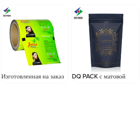
DQ PACK с матовой
DQ PACK Пакет для
отделкой и печатью,
детского питания Новый
упаковочная сумка для
продукт Желейный
зеленого листового чая,
пакет специальной
стоячая сумка с
формы для упаковочного
застежкой-молнией
пакета для пюре