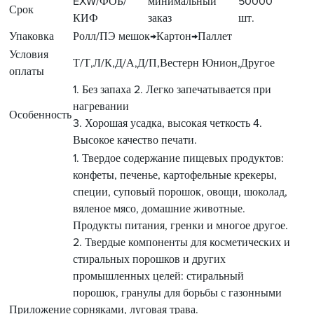
EXW/ФОБ/
минимальный
50000
Срок
КИФ
заказ
шт.
Упаковка
Ролл/ПЭ мешок→Картон→Паллет
Условия
Т/Т,Л/К,Д/А,Д/П,Вестерн Юнион,Другое
оплаты
1. Без запаха 2. Легко запечатывается при
нагревании
Особенность
3. Хорошая усадка, высокая четкость 4.
Высокое качество печати.
1. Твердое содержание пищевых продуктов:
конфеты, печенье, картофельные крекеры,
специи, суповый порошок, овощи, шоколад,
вяленое мясо, домашние животные.
Продукты питания, гренки и многое другое.
2. Твердые компоненты для косметических и
стиральных порошков и других
промышленных целей: стиральный
порошок, гранулы для борьбы с газонными
Приложение
сорняками, луговая трава.