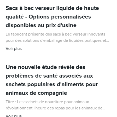
Sacs à bec verseur liquide de haute
qualité - Options personnalisées
disponibles au prix d'usine
Le fabricant présente des sacs à bec verseur innovants
pour des solutions d'emballage de liquides pratiques et
écologiques DQ PACK, un acteur de premier plan dans
Voir plus
l'industrie de l'emballage, a dévoilé ses dernières
innovations
Une nouvelle étude révèle des
problèmes de santé associés aux
sachets populaires d'aliments pour
animaux de compagnie
Titre : Les sachets de nourriture pour animaux
révolutionnent l'heure des repas pour les animaux de
compagnie partout dans le monde. Introduction : Dans le
Voir plus